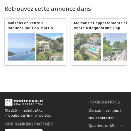
Retrouvez cette annonce dans
Maisons en vente a
Maisons et appartements en
Roquebrune-Cap-Martin
vente a Roquebrune-Cap-
Martin
INFORMATIONS
Qui sommes-nous ?
© 2026 ImmoSoft SARL
Propulsé par ImmoToolBox
Nous contacter
OUR BANKING PARTNER
Quartiers de Monaco