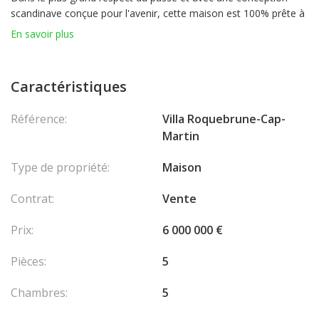
scandinave conçue pour l'avenir, cette maison est 100% prête à
emménager.
En savoir plus
Un luxe discret avec un attention aux détails, c'est ce que vous
trouverez ici. Sols en pierre italienne faits à la main, cuisine sur
mesure. cheminée, 4 terrasses - toutes avec vue mer, pergolas
Caractéristiques
automatisées, volets électriques et cuisine extérieure. Piscine à
débordement au sel, salle de sport, appartement indépendant,
Référence:
Villa Roquebrune-Cap-
studio, garage et abri voiture.
Martin
Ancien jardin avec arbres fruitiers pour le plaisir des enfants.
Calme et intimité absolus.
Type de propriété:
Maison
Les honoraires sont à la charge du vendeur.
Contrat:
Vente
Prix:
6 000 000 €
Pièces:
5
Chambres:
5