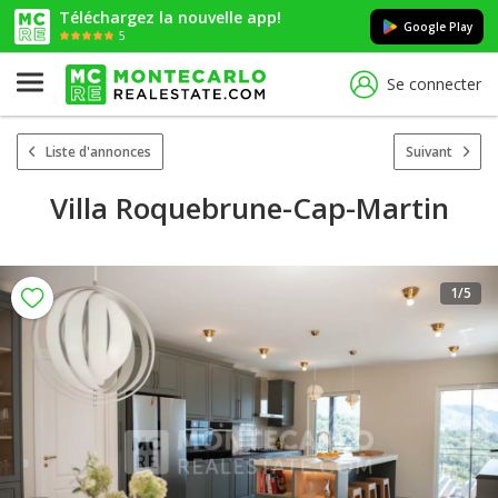
Téléchargez la nouvelle app!
Google Play
5
Se connecter
Liste d'annonces
Suivant
Villa Roquebrune-Cap-Martin
1
/5