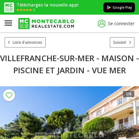
Téléchargez la nouvelle app!
Google Play
5
Se connecter
Liste d'annonces
Suivant
VILLEFRANCHE-SUR-MER - MAISON -
PISCINE ET JARDIN - VUE MER
1
/6