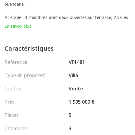
buanderie.
A l'étage : 3 chambres dont deux ouvertes sur terrasse, 2 salles
de douche, 2 wc, rangements. Climatisation dans toutes les
En savoir plus
chambres
Un appartement indépendant avec climatisation et un garage
Caractéristiques
fermé complètent ce bien.
Référence:
VF1481
Secteur recherché : A proximité du centre ville, des plages et des
commerces.
Type de propriété:
Villa
Aeroport Nice 25 minutes - Monaco 20 minutes
Contrat:
Vente
En collaboration avec : VALERI AGENCY BY JM BAREÏ
Les
Prix:
1 995 000 €
honoraires sont à la charge du vendeur.
Pièces:
5
Chambres:
3