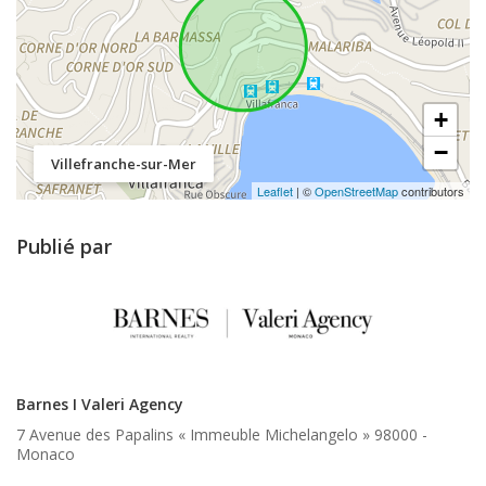
+
−
Villefranche-sur-Mer
Leaflet
| ©
OpenStreetMap
contributors
Publié par
Barnes I Valeri Agency
7 Avenue des Papalins « Immeuble Michelangelo » 98000 -
Monaco