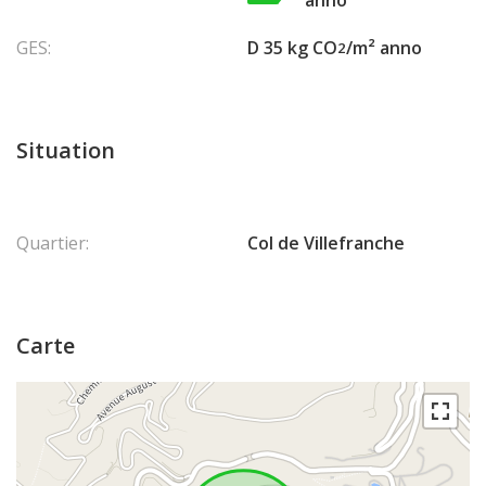
anno
GES:
D 35 kg CO
/m² anno
2
Situation
Quartier:
Col de Villefranche
Carte