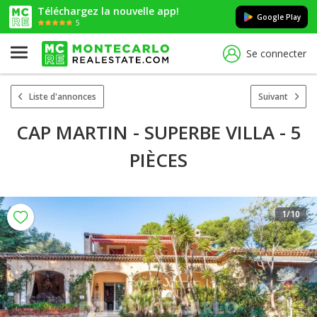
Téléchargez la nouvelle app!
Google Play
5
Se connecter
Liste d'annonces
Suivant
CAP MARTIN - SUPERBE VILLA - 5
PIÈCES
1
/10