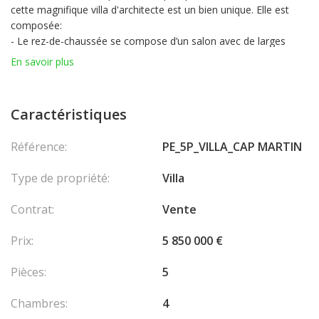
cette magnifique villa d'architecte est un bien unique. Elle est
composée:
- Le rez-de-chaussée se compose d’un salon avec de larges
ouvertures, d’une cuisine indépendante équipée, d’une suite
En savoir plus
parentale et d’un bureau.
- À l’extérieur au même niveau, une piscine et un jacuzzi
permettent de profiter de moments de détente. Deux terrasses
Caractéristiques
offrent un cadre idéal pour les repas en plein air ou la relaxation.
- À l’étage, deux chambres avec salles de bain privatives
Référence:
PE_5P_VILLA_CAP MARTIN
s’ouvrent sur une terrasse avec vue sur la Méditerranée.
- Le sous-sol comprend un appartement indépendant de deux
Type de propriété:
Villa
pièces. Un garage fermé et un espace extérieur permettent de
stationner jusqu’à cinq véhicules.
Contrat:
Vente
Les honoraires sont à la charge du vendeur.
Prix:
5 850 000 €
Pièces:
5
Chambres:
4