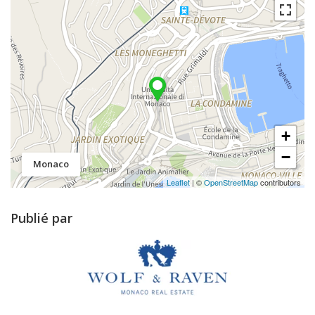
+
−
Monaco
Leaflet
| ©
OpenStreetMap
contributors
Publié par