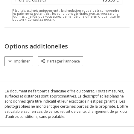
Résultats estimés uniquement :
la simulation vous aide à comprendre
les paiements potentiels ; les conditions générales exactes vous seront
fournies une fois que vous aurez demandé une offre en cliquant sur le
bouton « Contactez-nous ».
Options additionelles
Imprimer
Partager l'annonce
Ce document ne fait partie d'aucune offre ou contrat. Toutes mesures,
surfaces et distances sont approximatives. Le descriptif et les plans ne
sont donnés qu'à titre indicatif et leur exactitude n'est pas garantie. Les
photographies ne montrent que certaines parties de la propriété. L'offre
est valable sauf en cas de vente, retrait de vente, changement de prix ou
d'autres conditions, sans préalable.