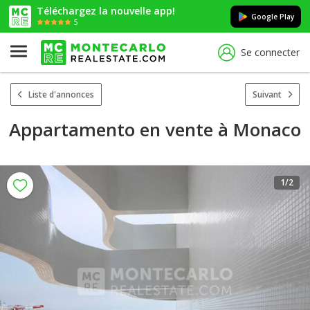
Téléchargez la nouvelle app!
Google Play
5
Se connecter
Liste d'annonces
Suivant
Appartamento en vente à Monaco
1
/2