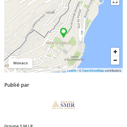
+
−
Monaco
Leaflet
| ©
OpenStreetMap
contributors
Publié par
Groupe S.M.I.R.