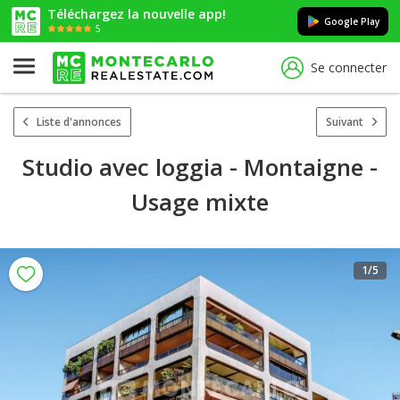
Téléchargez la nouvelle app!
Google Play
5
Se connecter
Liste d'annonces
Suivant
Studio avec loggia - Montaigne -
Usage mixte
1
/5