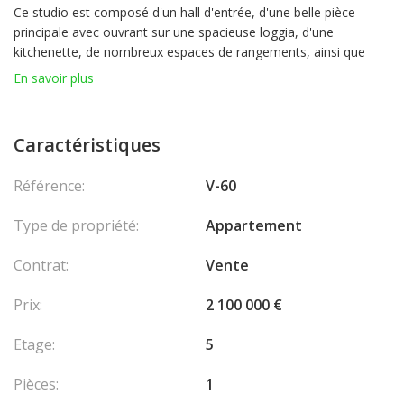
Ce studio est composé d'un hall d'entrée, d'une belle pièce
principale avec ouvrant sur une spacieuse loggia, d'une
kitchenette, de nombreux espaces de rangements, ainsi que
d'une salle de bains avec wc.
En savoir plus
Une cave complète ce bien.
Caractéristiques
Référence:
V-60
Type de propriété:
Appartement
Contrat:
Vente
Prix:
2 100 000 €
Etage:
5
Pièces:
1