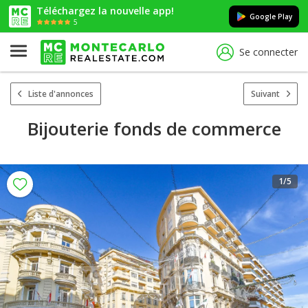
Téléchargez la nouvelle app!
Google Play
5
Se connecter
Liste d'annonces
Suivant
Bijouterie fonds de commerce
1
/5