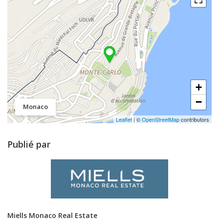
+
−
Monaco
Leaflet
| ©
OpenStreetMap
contributors
Publié par
Miells Monaco Real Estate