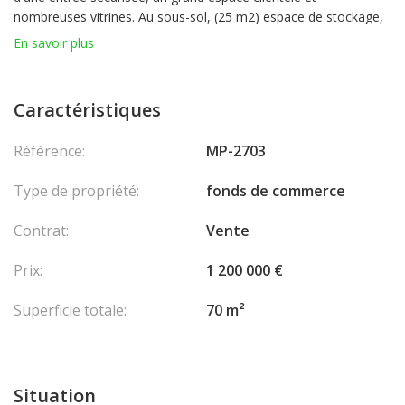
nombreuses vitrines. Au sous-sol, (25 m2) espace de stockage,
coffre fort et toilettes. Bail 3/6/9 Loyer 5 316 euros + TVA et
En savoir plus
charges de 170euros / mois
Caractéristiques
Référence:
MP-2703
Type de propriété:
fonds de commerce
Contrat:
Vente
Prix:
1 200 000 €
Superficie totale:
70 m²
Situation