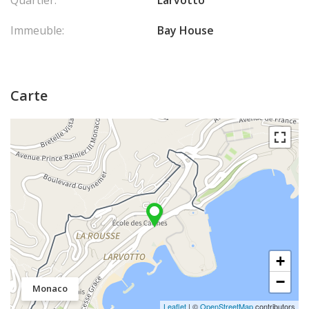
Immeuble:
Bay House
Carte
+
−
Monaco
Leaflet
| ©
OpenStreetMap
contributors