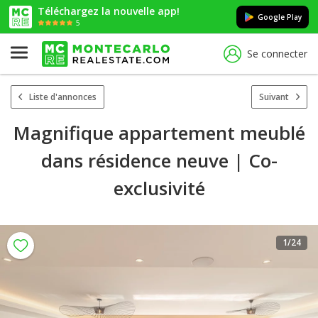
Téléchargez la nouvelle app!
Google Play
5
Se connecter
Liste d'annonces
Suivant
Magnifique appartement meublé
dans résidence neuve | Co-
exclusivité
1
/24