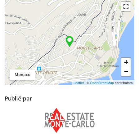
+
−
Monaco
Leaflet
| ©
OpenStreetMap
contributors
Publié par