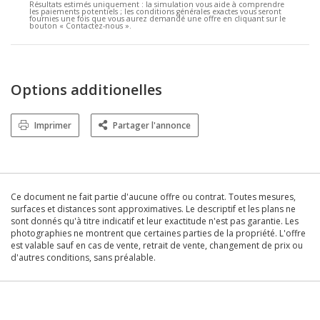
Résultats estimés uniquement :
la simulation vous aide à comprendre
les paiements potentiels ; les conditions générales exactes vous seront
fournies une fois que vous aurez demandé une offre en cliquant sur le
bouton « Contactez-nous ».
Options additionelles
Imprimer
Partager l'annonce
Ce document ne fait partie d'aucune offre ou contrat. Toutes mesures,
surfaces et distances sont approximatives. Le descriptif et les plans ne
sont donnés qu'à titre indicatif et leur exactitude n'est pas garantie. Les
photographies ne montrent que certaines parties de la propriété. L'offre
est valable sauf en cas de vente, retrait de vente, changement de prix ou
d'autres conditions, sans préalable.