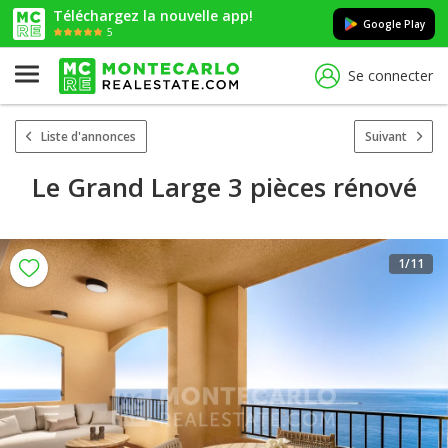
Téléchargez la nouvelle app!
Google Play
5
Se connecter
Liste d'annonces
Suivant
Le Grand Large 3 pièces rénové
1
/11