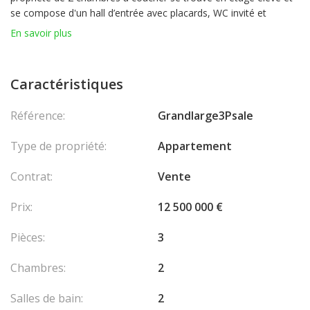
se compose d'un hall d’entrée avec placards, WC invité et
buanderie, spacieuse cuisine équipée, un salon - salle à manger
En savoir plus
ouvrant sur la terrasse, et deux chambres à coucher avec salles
de bain privatives. Toutes les chambres profitent d'une vue
superbe à la mer et d'une superficie idéale. Une grande place de
Caractéristiques
parking double (côte à côte) dans l'immeuble complète le bien. Il
y a un concierge dans la résidence.
Référence:
Grandlarge3Psale
Type de propriété:
Appartement
Contrat:
Vente
Prix:
12 500 000 €
Pièces:
3
Chambres:
2
Salles de bain:
2