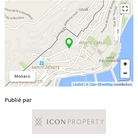
+
−
Monaco
Leaflet
| ©
OpenStreetMap
contributors
Publié par