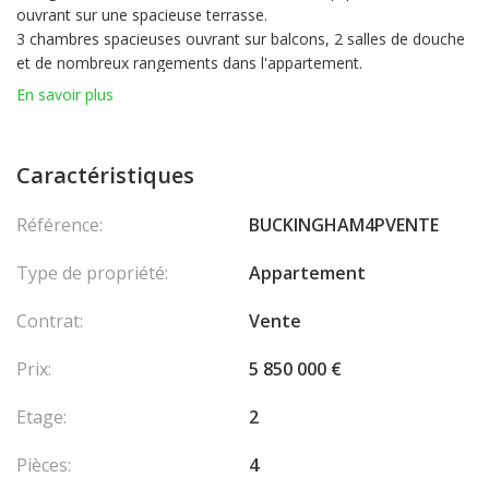
ouvrant sur une spacieuse terrasse.
3 chambres spacieuses ouvrant sur balcons, 2 salles de douche
et de nombreux rangements dans l'appartement.
1 emplacement de parking compris dans l'immeuble, rare dans
En savoir plus
ce quartier.
L'appartement profite d'un superbe emplacement, et d'une
rénovation avec des matériaux de qualité.
Caractéristiques
Que ce soit pour une résidence principale, un pied-à-terre ou un
investissement locatif, ce bien constitue une opportunité
Référence:
BUCKINGHAM4PVENTE
particulièrement attractive, offrant une excellente rentabilité.
Type de propriété:
Appartement
Contrat:
Vente
Prix:
5 850 000 €
Etage:
2
Pièces:
4