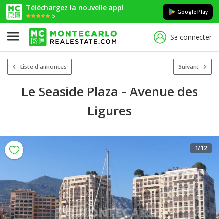
Téléchargez la nouvelle app!
Google Play
5
Se connecter
Liste d'annonces
Suivant
Le Seaside Plaza - Avenue des
Ligures
1
/12