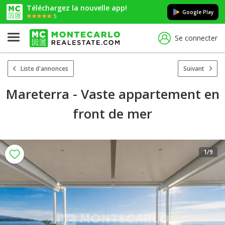
Téléchargez la nouvelle app!
Google Play
5
Se connecter
Liste d'annonces
Suivant
Mareterra - Vaste appartement en
front de mer
1
/9