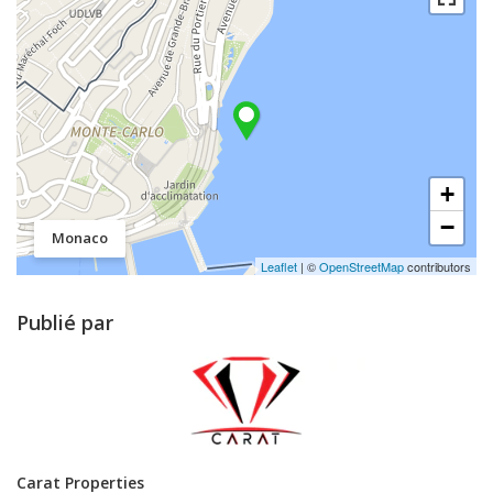
+
−
Monaco
Leaflet
| ©
OpenStreetMap
contributors
Publié par
Carat Properties