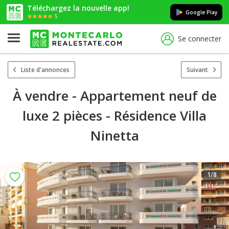
Téléchargez la nouvelle app!
Google Play
5
Se connecter
Liste d'annonces
Suivant
À vendre - Appartement neuf de
luxe 2 pièces - Résidence Villa
Ninetta
1
/8