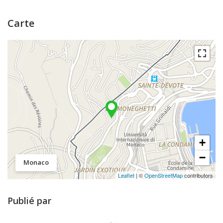
Carte
+
−
Monaco
Leaflet
| ©
OpenStreetMap
contributors
Publié par