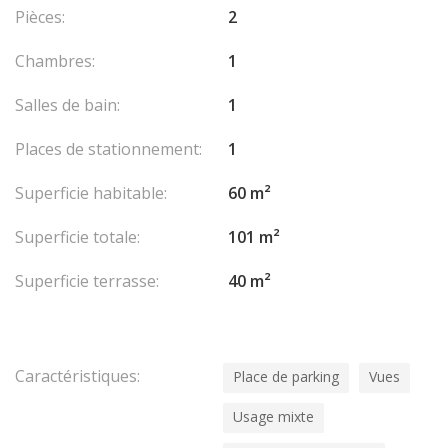
cadre exceptionnel où confort et élégance se conjuguent à
Pièces:
2
chaque détail.
Chambres:
1
Salles de bain:
1
Places de stationnement:
1
Superficie habitable:
60 m²
Superficie totale:
101 m²
Superficie terrasse:
40 m²
Caractéristiques:
Place de parking
Vues
Usage mixte