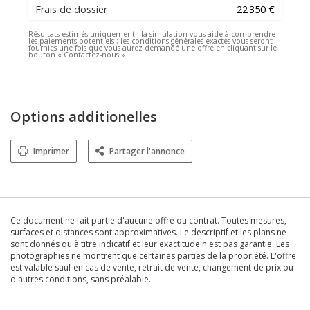
Frais de dossier
22 350 €
Résultats estimés uniquement :
la simulation vous aide à comprendre
les paiements potentiels ; les conditions générales exactes vous seront
fournies une fois que vous aurez demandé une offre en cliquant sur le
bouton « Contactez-nous ».
Options additionelles
Imprimer
Partager l'annonce
Ce document ne fait partie d'aucune offre ou contrat. Toutes mesures,
surfaces et distances sont approximatives. Le descriptif et les plans ne
sont donnés qu'à titre indicatif et leur exactitude n'est pas garantie. Les
photographies ne montrent que certaines parties de la propriété. L'offre
est valable sauf en cas de vente, retrait de vente, changement de prix ou
d'autres conditions, sans préalable.