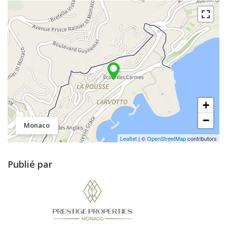
+
−
Monaco
Leaflet
| ©
OpenStreetMap
contributors
Publié par