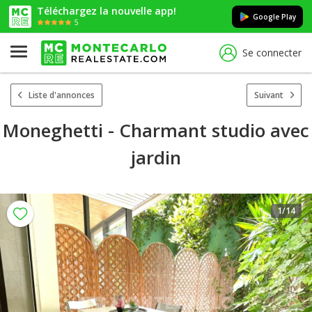
Téléchargez la nouvelle app!
Google Play
5
Se connecter
Liste d'annonces
Suivant
Moneghetti - Charmant studio avec
jardin
1
/14