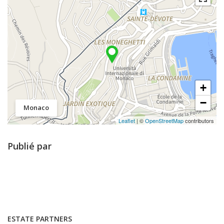
+
−
Monaco
Leaflet
| ©
OpenStreetMap
contributors
Publié par
ESTATE PARTNERS