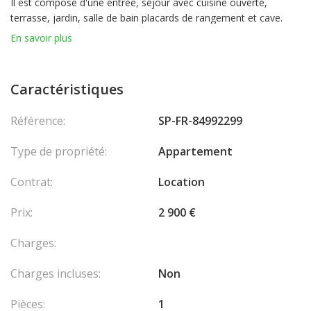
Il est composé d'une entrée, séjour avec cuisine ouverte,
terrasse, jardin, salle de bain placards de rangement et cave.
Usage mixte. Montant loyer : 3.200€ charges comprises.
En savoir plus
Disponible au 01/01/2026. Visites à partir du mois d'octobre
2025.
Caractéristiques
Référence:
SP-FR-84992299
Type de propriété:
Appartement
Contrat:
Location
Prix:
2 900 €
Charges:
Charges incluses:
Non
Pièces:
1