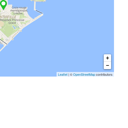
+
−
Leaflet
| ©
OpenStreetMap
contributors