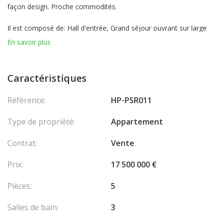
façon design. Proche commodités.
Il est composé de: Hall d'entrée, Grand séjour ouvrant sur large
terrasse (vue mer), Cuisine entièrement équipée avec coin repas
En savoir plus
(vue mer), Chambre de maître avec sa salle de douche complète
et dressing, terrasse. Une pièce utilisée comme
bureau/chambre, Une salle de bains, 2 chambres ouvrant sur
Caractéristiques
terrasse, une salle de douche.
Référence:
HP-PSR011
Deux parkings et une cave.
Type de propriété:
Appartement
Contrat:
Vente
Prix:
17 500 000 €
Pièces:
5
Salles de bain:
3