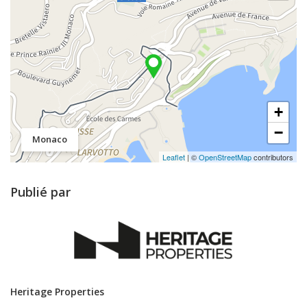
+
−
Monaco
Leaflet
| ©
OpenStreetMap
contributors
Publié par
Heritage Properties