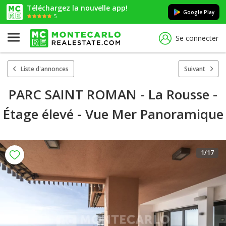
Téléchargez la nouvelle app!
Google Play
5
Se connecter
Liste d'annonces
Suivant
PARC SAINT ROMAN - La Rousse -
Étage élevé - Vue Mer Panoramique
1
/17