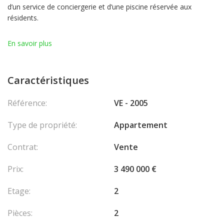
d’un service de conciergerie et d’une piscine réservée aux
résidents.
Ce spacieux 2 pièces entièrement rénové se compose d’une
En savoir plus
entrée, d’un lumineux séjour, d’une cuisine équipée, d’une
chambre, d’une salle de bains ainsi que de toilettes invités. Une
cave complète le bien.
Caractéristiques
Possibilité d’acquérir un parking en supplément : 350.000 €.
Piscine réservée aux résidents.
Référence:
VE - 2005
Type de propriété:
Appartement
Contrat:
Vente
Prix:
3 490 000 €
Etage:
2
Pièces:
2