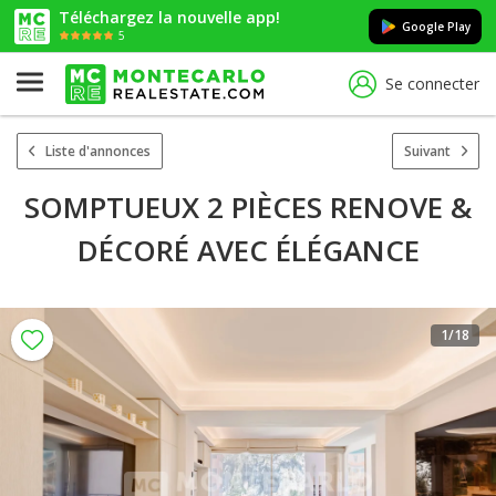
Téléchargez la nouvelle app!
Google Play
5
Se connecter
Liste d'annonces
Suivant
SOMPTUEUX 2 PIÈCES RENOVE &
DÉCORÉ AVEC ÉLÉGANCE
1
/18