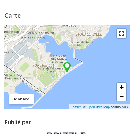
Carte
+
−
Monaco
Leaflet
| ©
OpenStreetMap
contributors
Publié par