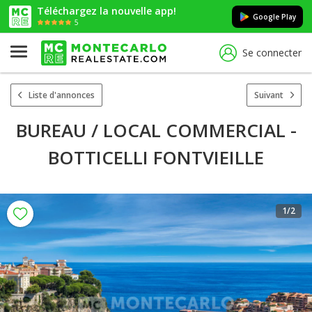
Téléchargez la nouvelle app!
Google Play
5
Se connecter
Liste d'annonces
Suivant
BUREAU / LOCAL COMMERCIAL -
BOTTICELLI FONTVIEILLE
1
/2