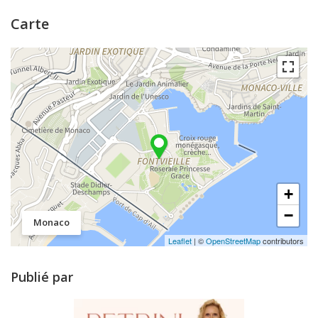
Carte
+
−
Monaco
Leaflet
| ©
OpenStreetMap
contributors
Publié par