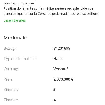
construction piscine.
Position dominante sur la méditerranée avec splendide vue
panoramique et sur la Corse au petit matin, toutes expositions,
ensoleillement total, accès direct, potentiel de transformation,
Lesen Sie alles
sont les atouts principaux pour cette offre d'une rareté certaine.
A voir! Les honoraires sont à la charge du vendeur.
Merkmale
Bezug:
84201699
Typ der Immobilie:
Haus
Vertrag:
Verkauf
Preis:
2.070.000 €
Zimmer:
5
Zimmer:
4