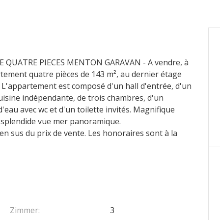
UATRE PIECES MENTON GARAVAN - A vendre, à
artement quatre pièces de 143 m², au dernier étage
. L'appartement est composé d'un hall d'entrée, d'un
uisine indépendante, de trois chambres, d'un
d'eau avec wc et d'un toilette invités. Magnifique
c splendide vue mer panoramique.
en sus du prix de vente. Les honoraires sont à la
Zimmer:
3