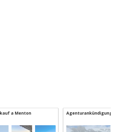
rkauf a Menton
Agenturankündigungen House 