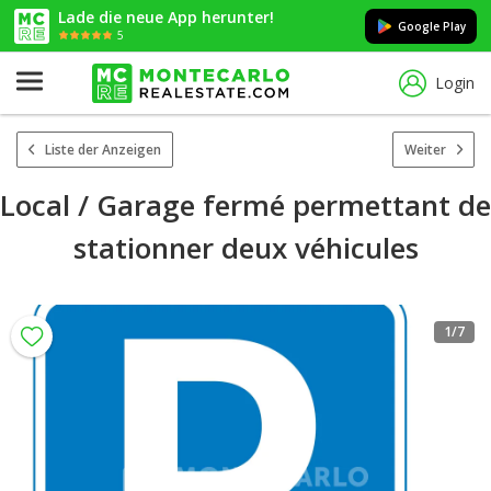
Lade die neue App herunter!
Google Play
5
Login
Liste der Anzeigen
Weiter
Local / Garage fermé permettant de
stationner deux véhicules
1
/7