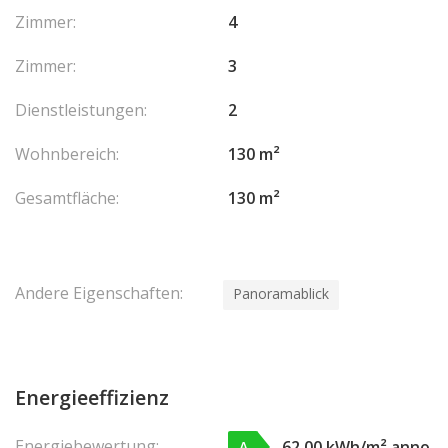
Zimmer:
4
Zimmer:
3
Dienstleistungen:
2
Wohnbereich:
130 m²
Gesamtfläche:
130 m²
Andere Eigenschaften:
Panoramablick
Energieeffizienz
Energiebewertung:
62,00 kWh/m² anno
A