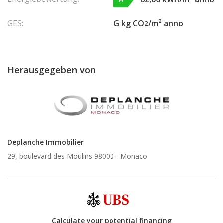
GES:
G kg CO
/m² anno
2
Herausgegeben von
Deplanche Immobilier
29, boulevard des Moulins 98000 -
Monaco
Calculate your potential financing