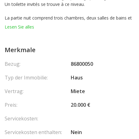
Un toilette invités se trouve à ce niveau.
La partie nuit comprend trois chambres, deux salles de bains et
un toilette séparé.
Lesen Sie alles
À l’extérieur, la villa dispose d’une piscine et d’un parking sur le
toit pour 3 véhicules, avec borne de recharge pour véhicule
Merkmale
électrique.
Une réalisation de grande qualité, proposée dans un secteur
Bezug:
86800050
très demandé, idéale pour ceux qui souhaitent vivre aux portes
de Monaco dans un cadre privilégié. Les honoraires sont à la
Typ der Immobilie:
Haus
charge du vendeur.
Vertrag:
Miete
Preis:
20.000 €
Servicekosten:
Servicekosten enthalten:
Nein