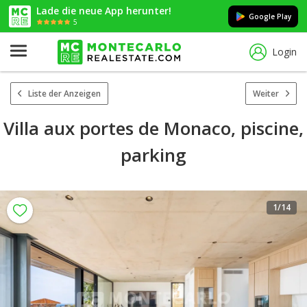
Lade die neue App herunter!
Google Play
5
Login
Liste der Anzeigen
Weiter
Villa aux portes de Monaco, piscine,
parking
1
/14