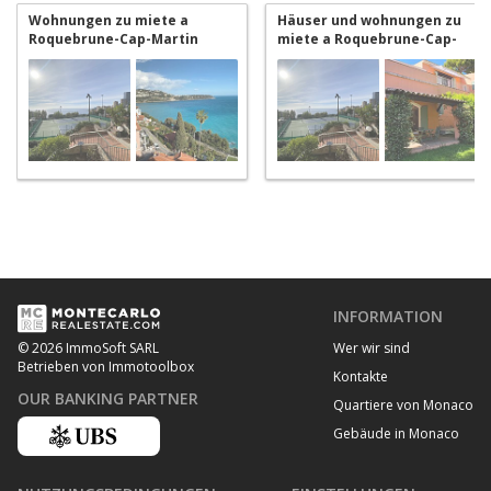
Wohnungen zu miete a
Häuser und wohnungen zu
Roquebrune-Cap-Martin
miete a Roquebrune-Cap-
Martin
INFORMATION
Wer wir sind
© 2026 ImmoSoft SARL
Betrieben von Immotoolbox
Kontakte
OUR BANKING PARTNER
Quartiere von Monaco
Gebäude in Monaco