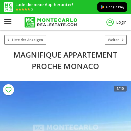
Lade die neue App herunter!
Google Play
5
Login
Liste der Anzeigen
Weiter
MAGNIFIQUE APPARTEMENT
PROCHE MONACO
1
/15