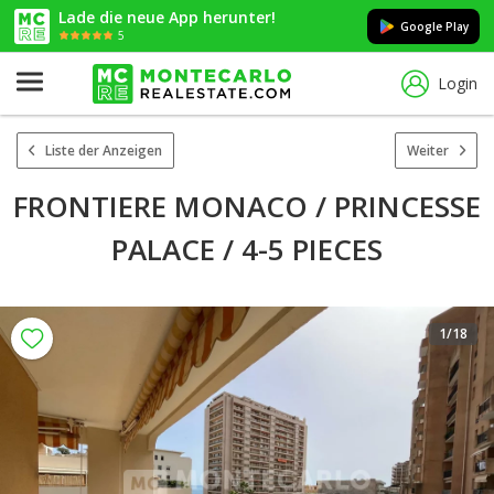
Lade die neue App herunter!
Google Play
5
Login
Liste der Anzeigen
Weiter
FRONTIERE MONACO / PRINCESSE
PALACE / 4-5 PIECES
1
/18