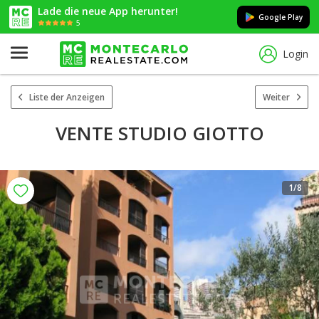
Lade die neue App herunter!
Google Play
5
Login
Liste der Anzeigen
Weiter
VENTE STUDIO GIOTTO
1
/8