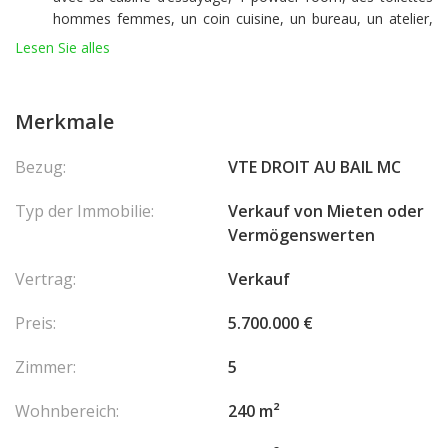
hommes femmes, un coin cuisine, un bureau, un atelier,
un espace de stockage et une terrasse privée
Lesen Sie alles
Entièrement climatisé et sécurisé (cameras de surveillance)
Activités autorisées dans le bail actuel : achat et vente de prêt à
porter haut de gamme pour hommes, femmes et enfants,
Merkmale
compris fourrures, chaussures, maroquinerie et tous
accessoires de mode, parfums, articles de maison et de
Bezug:
VTE DROIT AU BAIL MC
décoration,
Typ der Immobilie:
Verkauf von Mieten oder
Vermögenswerten
Vertrag:
Verkauf
Preis:
5.700.000 €
Zimmer:
5
Wohnbereich:
240 m²