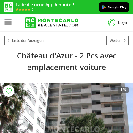
Lade die neue App herunter!
Google Play
5
Login
Liste der Anzeigen
Weiter
Château d'Azur - 2 Pcs avec
emplacement voiture
1
/6