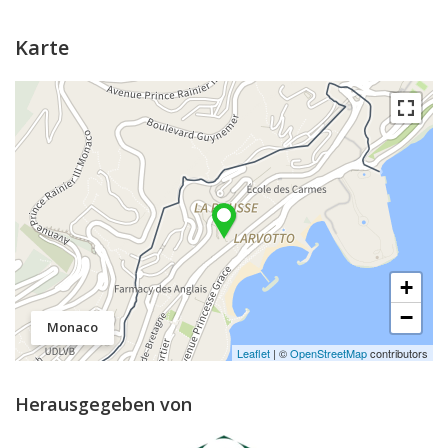
Karte
+
−
Monaco
Leaflet
| ©
OpenStreetMap
contributors
Herausgegeben von