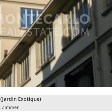
(
Jardin Exotique
)
4 Zimmer