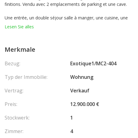
finitions. Vendu avec 2 emplacements de parking et une cave.
Une entrée, un double séjour salle à manger, une cuisine, une
chambre de maître avec salle de douche et dressing, 2
Lesen Sie alles
chambres avec salle de douche attenante et une toilette invités.
L'ensemble des pièces sont ouvertes sur une magnifique
terrasse.
Merkmale
Bezug:
Exotique1/MC2-404
Typ der Immobilie:
Wohnung
Vertrag:
Verkauf
Preis:
12.900.000 €
Stockwerk:
1
Zimmer:
4