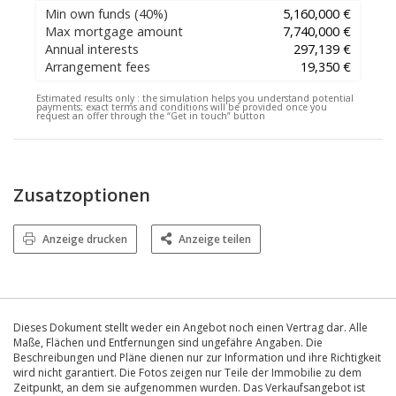
Min own funds
(40%)
5,160,000 €
Max mortgage amount
7,740,000 €
Annual interests
297,139 €
Arrangement fees
19,350 €
Estimated results only :
the simulation helps you understand potential
payments; exact terms and conditions will be provided once you
request an offer through the “Get in touch” button
Zusatzoptionen
Anzeige drucken
Anzeige teilen
Dieses Dokument stellt weder ein Angebot noch einen Vertrag dar. Alle
Maße, Flächen und Entfernungen sind ungefähre Angaben. Die
Beschreibungen und Pläne dienen nur zur Information und ihre Richtigkeit
wird nicht garantiert. Die Fotos zeigen nur Teile der Immobilie zu dem
Zeitpunkt, an dem sie aufgenommen wurden. Das Verkaufsangebot ist