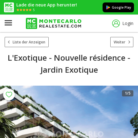
Lade die neue App herunter!
Google Play
5
Login
Liste der Anzeigen
Weiter
L'Exotique - Nouvelle résidence -
Jardin Exotique
1
/5