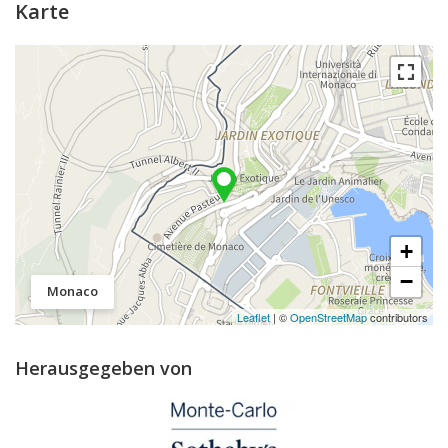
Karte
+
−
Monaco
Leaflet
| ©
OpenStreetMap
contributors
Herausgegeben von