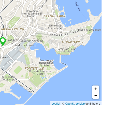
+
−
Leaflet
| ©
OpenStreetMap
contributors