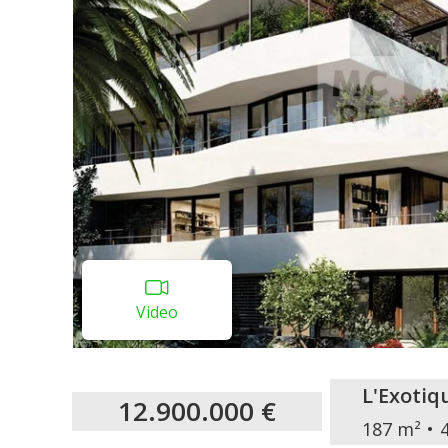
Video
L'Exotiq
12.900.000 €
187 m²