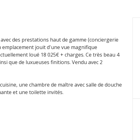
g avec des prestations haut de gamme (conciergerie
Son emplacement jouit d'une vue magnifique
actuellement loué 18 025€ + charges. Ce très beau 4
insi que de luxueuses finitions. Vendu avec 2
cuisine, une chambre de maître avec salle de douche
nte et une toilette invités.
ifique terrasse.