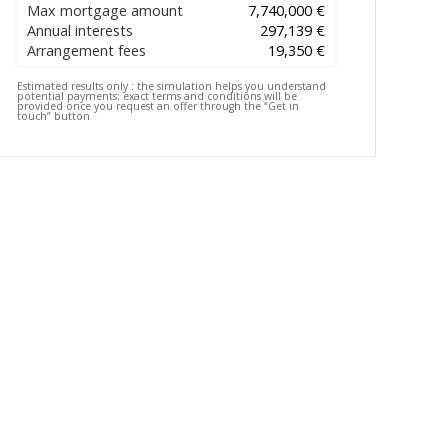
Max mortgage amount
7,740,000 €
Annual interests
297,139 €
Arrangement fees
19,350 €
Estimated results only :
the simulation helps you understand
potential payments; exact terms and conditions will be
provided once you request an offer through the “Get in
touch” button