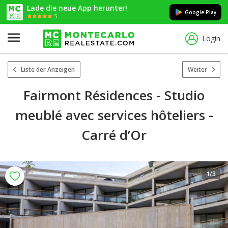
Lade die neue App herunter!
Google Play
5
Login
Liste der Anzeigen
Weiter
Fairmont Résidences - Studio
meublé avec services hôteliers -
Carré d’Or
1
/3