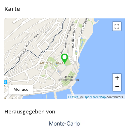
Karte
+
−
Monaco
Leaflet
| ©
OpenStreetMap
contributors
Herausgegeben von