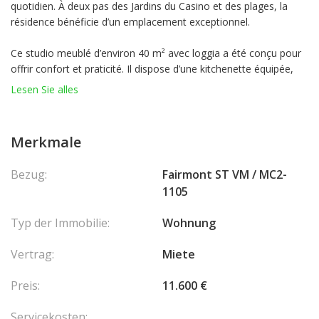
quotidien. À deux pas des Jardins du Casino et des plages, la
résidence bénéficie d’un emplacement exceptionnel.
Ce studio meublé d’environ 40 m² avec loggia a été conçu pour
offrir confort et praticité. Il dispose d’une kitchenette équipée,
d’un espace séjour avec lit escamotable, canapé et coin bureau,
Lesen Sie alles
ainsi que d’une salle de bains. La location inclut le ménage
quotidien, le linge de maison, l’eau, l’électricité, le Wi-Fi et l’accès
illimité aux installations de l’hôtel. Des réductions sur les services
Merkmale
complémentaires sont également proposées.
Bezug:
Fairmont ST VM / MC2-
1105
Typ der Immobilie:
Wohnung
Vertrag:
Miete
Preis:
11.600 €
Servicekosten: