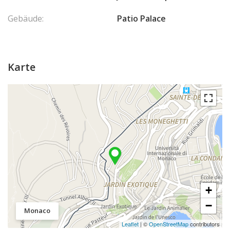
Gebäude:
Patio Palace
Karte
+
−
Monaco
Leaflet
| ©
OpenStreetMap
contributors