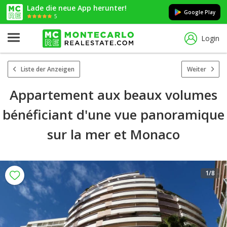
Lade die neue App herunter!
Google Play
5
Login
Liste der Anzeigen
Weiter
Appartement aux beaux volumes
bénéficiant d'une vue panoramique
sur la mer et Monaco
1
/8