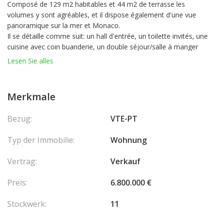
Composé de 129 m2 habitables et 44 m2 de terrasse les
volumes y sont agréables, et il dispose également d'une vue
panoramique sur la mer et Monaco.
Il se détaille comme suit: un hall d'entrée, un toilette invités, une
cuisine avec coin buanderie, un double séjour/salle à manger
ouvrant sur terrasse, une première chambre avec salle de bain
Lesen Sie alles
ouvrant sur terrasse, et une chambre de maître avec dressing et
salle de bain en suite.
Pour annexes : 2 parkings ainsi qu'une cave.
Merkmale
Actuellement loué, l'appartement est libre sous préavis de 6
mois.
Bezug:
VTE-PT
Typ der Immobilie:
Wohnung
Vertrag:
Verkauf
Preis:
6.800.000 €
Stockwerk:
11