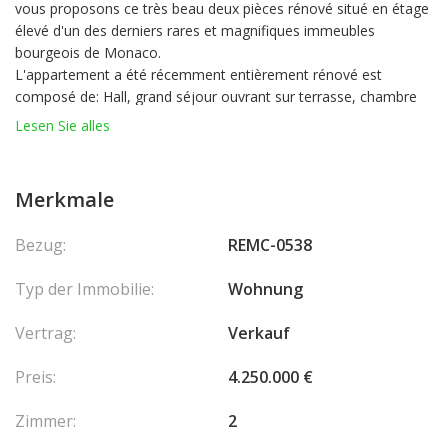
vous proposons ce très beau deux pièces rénové situé en étage
élevé d'un des derniers rares et magnifiques immeubles
bourgeois de Monaco.
L'appartement a été récemment entièrement rénové est
composé de: Hall, grand séjour ouvrant sur terrasse, chambre
avec de très beaux volumes ouvrant également sur la terrasse,
Lesen Sie alles
salle de douches complète, cuisine équipée, placards.
Magnifique vue mer et Rocher depuis les pièces principales.
Merkmale
Un box fermé complète ce bien.
Bezug:
REMC-0538
Typ der Immobilie:
Wohnung
Vertrag:
Verkauf
Preis:
4.250.000 €
Zimmer:
2