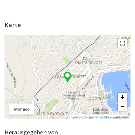
Karte
+
−
Monaco
Leaflet
| ©
OpenStreetMap
contributors
Herausgegeben von