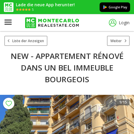
Lade die neue App herunter!
Google Play
5
Login
Liste der Anzeigen
Weiter
NEW - APPARTEMENT RÉNOVÉ
DANS UN BEL IMMEUBLE
BOURGEOIS
1
/15