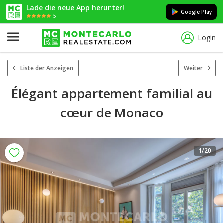
Lade die neue App herunter!
Google Play
5
Login
Liste der Anzeigen
Weiter
Élégant appartement familial au
cœur de Monaco
1
/20