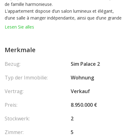
de famille harmonieuse.
L’appartement dispose d’un salon lumineux et élégant,
d’une salle à manger indépendante, ainsi que d’une grande
cuisine séparée, idéale pour recevoir. Les plafonds hauts de 3,20
Lesen Sie alles
mètres accentuent la sensation d’espace et de grandeur.
Vendu en parfait état, ce bien inclut également un parking
privé et une cave.
Merkmale
Une opportunité rare d’acquérir un appartement clé en main
alliant espace, confort et sophistication au cœur de la
Bezug:
Sim Palace 2
Principauté.
Lois : Loi 887
Typ der Immobilie:
Wohnung
Vertrag:
Verkauf
Preis:
8.950.000 €
Stockwerk:
2
Zimmer:
5