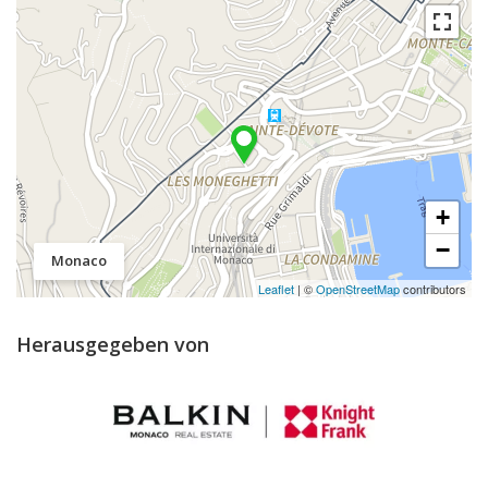
+
−
Monaco
Leaflet
| ©
OpenStreetMap
contributors
Herausgegeben von