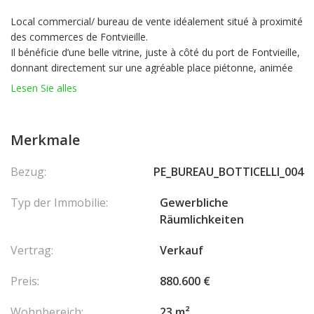
Local commercial/ bureau de vente idéalement situé à proximité
des commerces de Fontvieille.
Il bénéficie d’une belle vitrine, juste à côté du port de Fontvieille,
donnant directement sur une agréable place piétonne, animée
par la vie du quartier.
Lesen Sie alles
Ce bureau se compose d’une pièce principale, d’une salle arrière
et d’une salle de bains.
Merkmale
Bezug:
PE_BUREAU_BOTTICELLI_004
Typ der Immobilie:
Gewerbliche
Räumlichkeiten
Vertrag:
Verkauf
Preis:
880.600 €
Wohnbereich:
23 m²