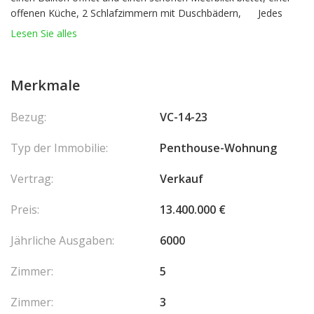
offenen Küche, 2 Schlafzimmern mit Duschbädern, Jedes
Zimmer verfügt über einen Balkon, ein drittes Schlafzimmer mit
Lesen Sie alles
Bad. Im Obergeschoss befindet sich eine geräumige, möblierte
Terrasse mit Pergola und eine Sommerküche mit Meerblick.
Es besteht die Möglichkeit, die Küche abzutrennen oder zum
Merkmale
Wohnzimmer hin zu öffnen.
Es besteht die Möglichkeit, einen Parkplatz in den Olivenbäumen
Bezug:
VC-14-23
des Gebäudes zu mieten.
Typ der Immobilie:
Penthouse-Wohnung
Vertrag:
Verkauf
Preis:
13.400.000 €
Jährliche Ausgaben:
6000
Zimmer:
5
Zimmer:
3