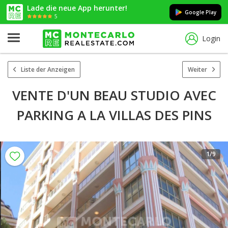
Lade die neue App herunter!
Google Play
5
Login
Liste der Anzeigen
Weiter
VENTE D'UN BEAU STUDIO AVEC
PARKING A LA VILLAS DES PINS
1
/9