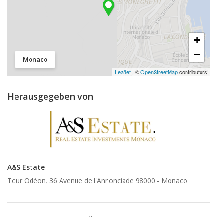
+
−
Monaco
Leaflet
| ©
OpenStreetMap
contributors
Herausgegeben von
A&S Estate
Tour Odéon, 36 Avenue de l'Annonciade 98000 -
Monaco