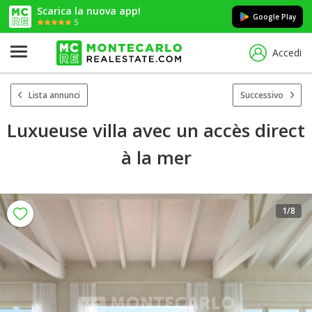
Scarica la nuova app!
Google Play
5
Accedi
Lista annunci
Successivo
Luxueuse villa avec un accès direct
à la mer
1
/8