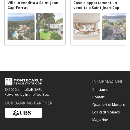
Ville in vendita a Saint-Jean-
Case e appartamenti in
Cap-Ferrat
vendita a Saint-Jean-Cap-
Ferrat
INFORMAZIONI
Chi siamo
© 2026 ImmoSoft SARL
Powered by ImmoToolBox
Contatti
OUR BANKING PARTNER
Quartieri di Monaco
Edifici di Monaco
Magazine