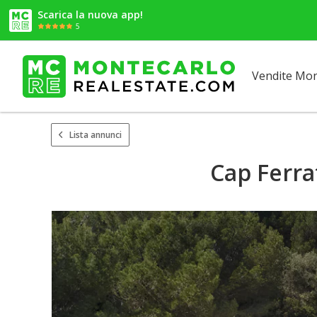
Scarica la nuova app!
5
Vendite Mo
Lista annunci
Cap Ferra