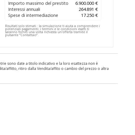
Importo massimo del prestito
6.900.000 €
Interessi annuali
264.891 €
Spese di intermediazione
17.250 €
Risultati solo stimati :
la simulazione ti aiuta a comprendere i
potenziali pagamenti; i termini e le condizioni esatti ti
saranno forniti una volta richiesta un'offerta tramite il
pulsante “Contattaci”.
ie sono date a titolo indicativo e la loro esattezza non è
ita/affitto, ritiro dalla Vendita/affito o cambio del prezzo o altra