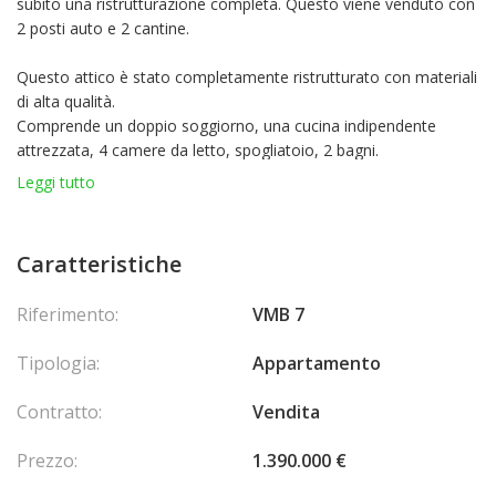
subito una ristrutturazione completa. Questo viene venduto con
2 posti auto e 2 cantine.
Questo attico è stato completamente ristrutturato con materiali
di alta qualità.
Comprende un doppio soggiorno, una cucina indipendente
attrezzata, 4 camere da letto, spogliatoio, 2 bagni.
Magnifica terrazza sul tetto di 170M2.
Leggi tutto
2 posti auto, 2 cantine.
La comproprietà comprende 10 lotti per un importo annuo pari
alla quota del bilancio provvisorio delle spese correnti di 3000 €
Caratteristiche
Nessuna procedura in corso Spese di agenzia a carico del
venditore.
Riferimento:
VMB 7
Tipologia:
Appartamento
Contratto:
Vendita
Prezzo:
1.390.000 €