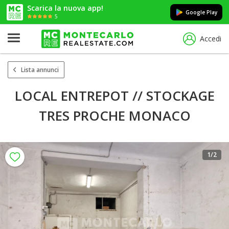
Scarica la nuova app!
Google Play
5
Accedi
Lista annunci
LOCAL ENTREPOT // STOCKAGE
TRES PROCHE MONACO
1
/2