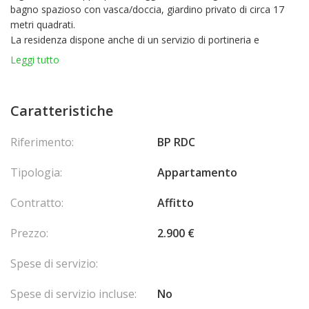
bagno spazioso con vasca/doccia, giardino privato di circa 17
metri quadrati.
La residenza dispone anche di un servizio di portineria e
sorveglianza video.
Leggi tutto
Uso misto possibile
Caratteristiche
Riferimento:
BP RDC
Tipologia:
Appartamento
Contratto:
Affitto
Prezzo:
2.900 €
Spese di servizio:
Spese di servizio incluse:
No