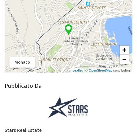
+
−
Monaco
Leaflet
| ©
OpenStreetMap
contributors
Pubblicato Da
Stars Real Estate