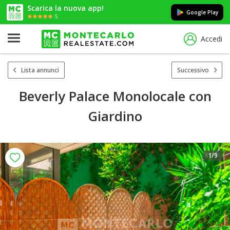
Scarica la nuova app!
Google Play
5
Accedi
Lista annunci
Successivo
Beverly Palace Monolocale con
Giardino
1
/9