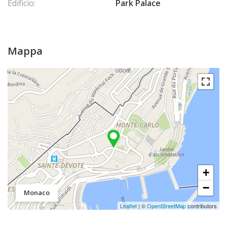
Edificio:
Park Palace
Mappa
+
−
Monaco
Leaflet
| ©
OpenStreetMap
contributors