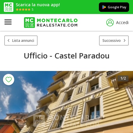
Scarica la nuova app!
Google Play
5
Accedi
Lista annunci
Successivo
Ufficio - Castel Paradou
1
/2