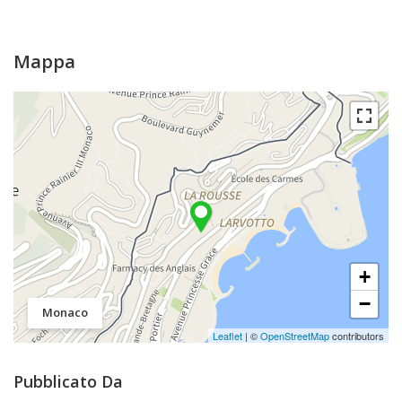
Mappa
+
−
Monaco
Leaflet
| ©
OpenStreetMap
contributors
Pubblicato Da