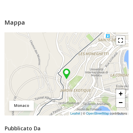
Mappa
+
−
Monaco
Leaflet
| ©
OpenStreetMap
contributors
Pubblicato Da