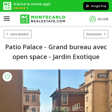
Scarica la nuova app!
Google Play
5
Accedi
Lista annunci
Successivo
Patio Palace - Grand bureau avec
open space - Jardin Exotique
1
/12