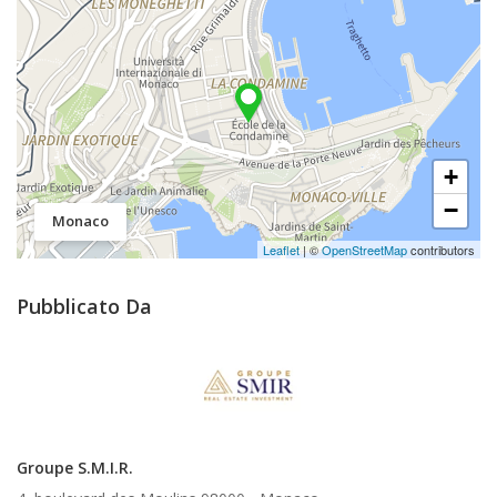
+
−
Monaco
Leaflet
| ©
OpenStreetMap
contributors
Pubblicato Da
Groupe S.M.I.R.