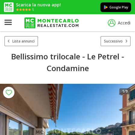
Scarica la nuova app!
Google Play
5
Accedi
Lista annunci
Successivo
Bellissimo trilocale - Le Petrel -
Condamine
1
/9