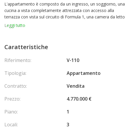
L'appartamento è composto da un ingresso, un soggiorno, una
cucina a vista completamente attrezzata con accesso alla
terrazza con vista sul circuito di Formula 1, una camera da letto
con accesso alla terrazza e bagno privato, e una seconda
Leggi tutto
camera da letto con bagno con doccia.
Caratteristiche
Riferimento:
V-110
Tipologia:
Appartamento
Contratto:
Vendita
Prezzo:
4.770.000 €
Piano:
1
Locali:
3