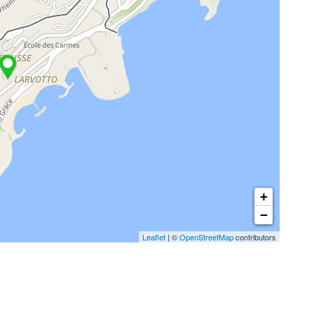
+
−
Leaflet
| ©
OpenStreetMap
contributors