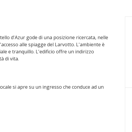
ello d'Azur gode di una posizione ricercata, nelle
l'accesso alle spiagge del Larvotto. L'ambiente è
 e tranquillo. L'edificio offre un indirizzo
à di vita.
ocale si apre su un ingresso che conduce ad un
 vista mare. La cucina a vista, attrezzata con cura,
era da letto ha un facile accesso al ripostiglio,
zi igienici per gli ospiti. Le finiture contemporanee e
'insieme.
 residenza principale che come pied-à-terre.