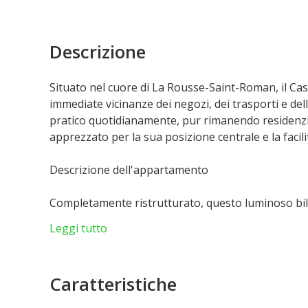
Descrizione
Situato nel cuore di La Rousse-Saint-Roman, il Cast
immediate vicinanze dei negozi, dei trasporti e del
pratico quotidianamente, pur rimanendo residenziale
apprezzato per la sua posizione centrale e la facilit
Descrizione dell'appartamento
Completamente ristrutturato, questo luminoso bil
accogliente soggiorno ampliato da una terrazza con
Leggi tutto
accompagna soggiorni luminosi e funzionali. La cam
completato da un elegante bagno con doccia e servi
la distribuzione dei fluidi rafforzano il comfort dell
Caratteristiche
Una proprietà piacevole da vivere, ideale sia come