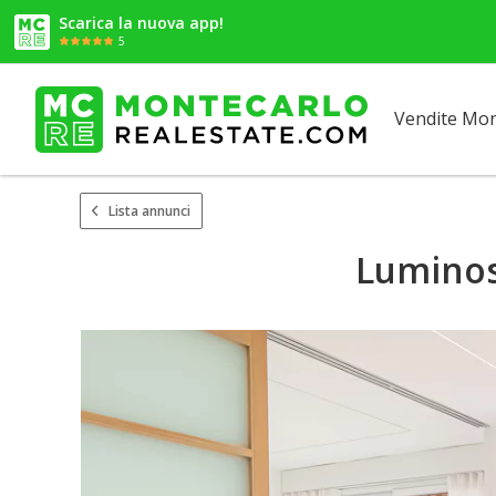
Scarica la nuova app!
5
Vendite Mo
Lista annunci
Luminos