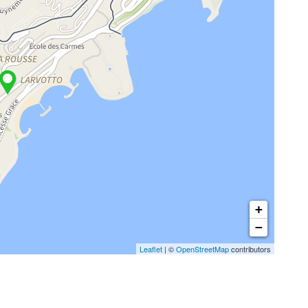
+
−
Leaflet
| ©
OpenStreetMap
contributors