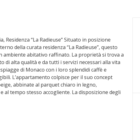
lia, Residenza “La Radieuse” Situato in posizione
’interno della curata residenza “La Radieuse”, questo
ambiente abitativo raffinato. La proprietà si trova a
di alta qualità e da tutti i servizi necessari alla vita
e spiagge di Monaco con i loro splendidi caffè e
bili. L’appartamento colpisce per il suo concept
beige, abbinate al parquet chiaro in legno,
e al tempo stesso accogliente. La disposizione degli
 sia la sensazione di ampiezza sia le possibilità di
inoltre godere della splendida luce del sole del
cogliente ingresso, un luminoso soggiorno con un
tamente attrezzata. L’appartamento dispone inoltre di
e di un moderno bagno con doccia adiacente. Una
ompleta questa interessante proprietà. Questa