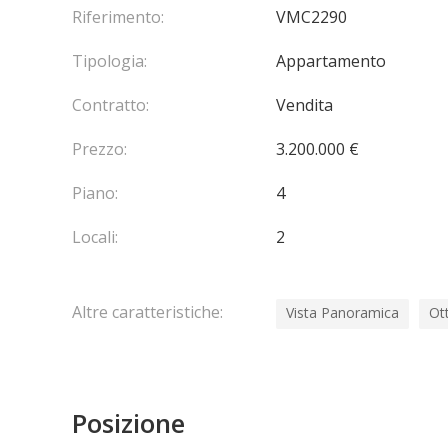
proprietà rappresenta un’eccellente opportunità, 
Riferimento:
VMC2290
esclusiva seconda casa sulla Costa Azzurra, sia c
Tipologia:
Appartamento
di locazione.
Contratto:
Vendita
L’appartamento dispone di un accogliente ingresso
di una cucina a vista completamente attrezzata, di
Prezzo:
3.200.000 €
oltre a una splendida terrazza.
Piano:
4
Locali:
2
Altre caratteristiche:
Vista Panoramica
Ot
Posizione