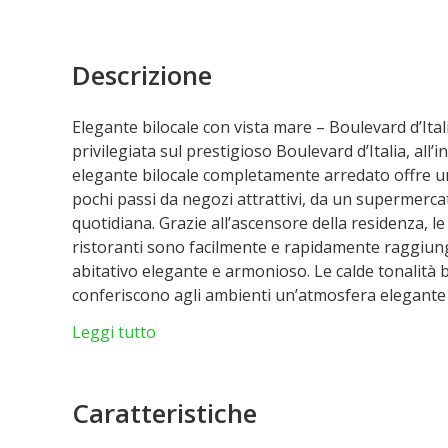
Descrizione
Elegante bilocale con vista mare – Boulevard d’Ita
privilegiata sul prestigioso Boulevard d’Italia, all
elegante bilocale completamente arredato offre un 
pochi passi da negozi attrattivi, da un supermercato 
quotidiana. Grazie all’ascensore della residenza, l
ristoranti sono facilmente e rapidamente raggiungi
abitativo elegante e armonioso. Le calde tonalità 
conferiscono agli ambienti un’atmosfera elegante 
spazi è stata attentamente studiata per valorizzare
Leggi tutto
contenimento. Grazie all’esposizione a est, si può 
mattino. La superficie abitabile comprende un ac
piccolo angolo ufficio e una cucina aperta comple
Caratteristiche
una confortevole camera da letto con vista mare 
bella terrazza con una magnifica vista sul mare c