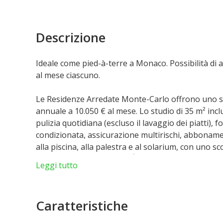
Descrizione
Ideale come pied-à-terre a Monaco. Possibilità di af
al mese ciascuno.
Le Residenze Arredate Monte-Carlo offrono uno stu
annuale a 10.050 € al mese. Lo studio di 35 m² inclu
pulizia quotidiana (escluso il lavaggio dei piatti), f
condizionata, assicurazione multirischi, abbonamen
alla piscina, alla palestra e al solarium, con uno sc
disponibile a pagamento. È possibile mantenere o
Leggi tutto
Caratteristiche