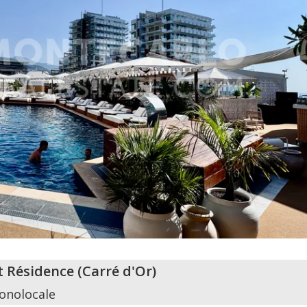
t Résidence
(
Carré d'Or
)
onolocale