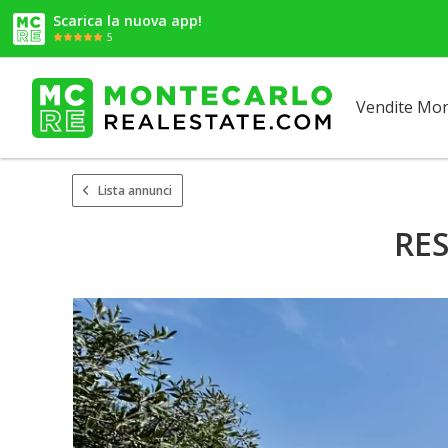
Scarica la nuova app!
5
Vendite Mo
Lista annunci
RE