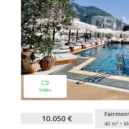
Video
Fairmon
10.050 €
40 m²
M