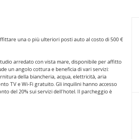
fittare una o più ulteriori posti auto al costo di 500 €
dio arredato con vista mare, disponibile per affitto
de un angolo cottura e beneficia di vari servizi:
ornitura della biancheria, acqua, elettricità, aria
to TV e Wi-Fi gratuito. Gli inquilini hanno accesso
onto del 20% sui servizi dell'hotel. Il parcheggio è
 richiedere un permesso di soggiorno.