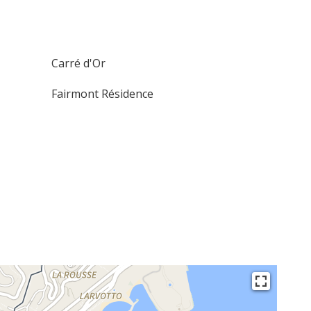
Carré d'Or
Fairmont Résidence