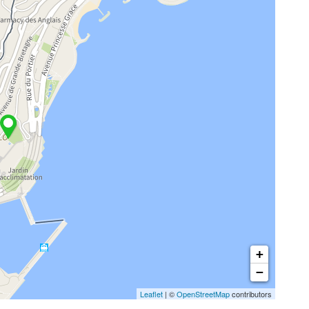
+
−
Leaflet
| ©
OpenStreetMap
contributors